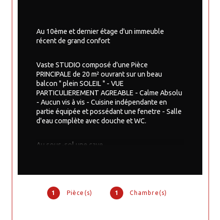
Au 10ème et dernier étage d'un immeuble 
récent de grand confort
Vaste STUDIO composé d'une Pièce 
PRINCIPALE de 20 m² ouvrant sur un beau 
balcon " plein SOLEIL " - VUE 
PARTICULIEREMENT AGREABLE - Calme Absolu 
- Aucun vis à vis - Cuisine indépendante en 
partie équipée et possédant une fenetre - Salle 
d'eau complète avec douche et WC.
Au sous-sol une cave.
Très bon état général - Immeuble de bon 
1
Pièce(s)
1
Chambre(s)
standing avec gardien - Chauffage Central 
Urbain 