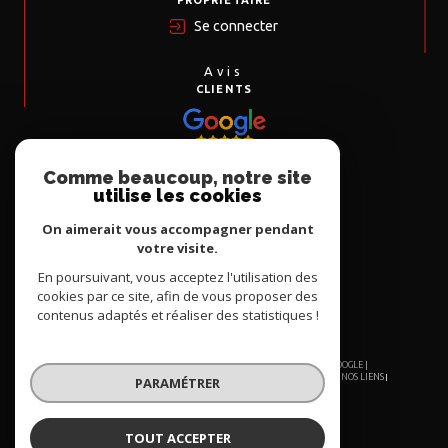
PROPRIÉTAIRE
Se connecter
Avis
CLIENTS
Comme beaucoup, notre site
Nous
utilise les cookies
ADHÉRONS
On aimerait vous accompagner pendant
votre visite.
En poursuivant, vous acceptez l'utilisation des
cookies par ce site, afin de vous proposer des
contenus adaptés et réaliser des statistiques !
© 2026 | TOUS DROITS RÉSERVÉS | TRADUCTION POWERED BY GOOGLE |
NOS HONORAIRES
PLAN DU SITE
MENTIONS LÉGALES
ADMIN
NOS LIENS
PARAMÉTRER
POLITIQUE RGPD
COOKIES
TOUT ACCEPTER