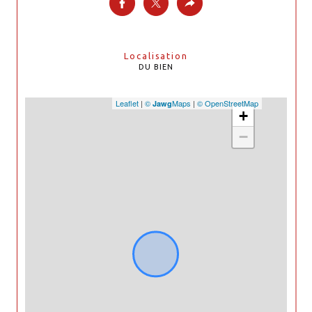
Localisation
DU BIEN
Leaflet
|
©
Maps
|
© OpenStreetMap
Jawg
+
−