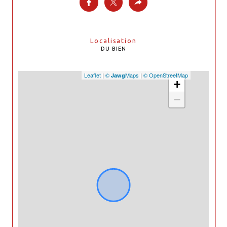
Localisation
DU BIEN
Leaflet
|
©
Maps
|
© OpenStreetMap
Jawg
+
−