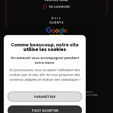
PROPRIÉTAIRE
Se connecter
Avis
CLIENTS
Comme beaucoup, notre site
Nous
utilise les cookies
ADHÉRONS
On aimerait vous accompagner pendant
votre visite.
En poursuivant, vous acceptez l'utilisation des
cookies par ce site, afin de vous proposer des
contenus adaptés et réaliser des statistiques !
© 2026 | TOUS DROITS RÉSERVÉS | TRADUCTION POWERED BY GOOGLE |
NOS HONORAIRES
PLAN DU SITE
MENTIONS LÉGALES
ADMIN
NOS LIENS
PARAMÉTRER
POLITIQUE RGPD
COOKIES
TOUT ACCEPTER