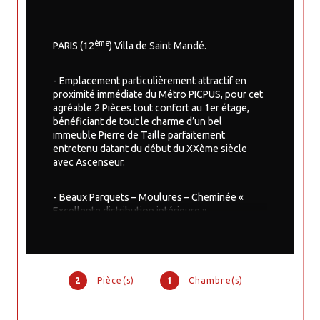
ème
PARIS (12
) Villa de Saint Mandé.
- Emplacement particulièrement attractif en 
proximité immédiate du Métro PICPUS, pour cet 
agréable 2 Pièces tout confort au 1er étage, 
bénéficiant de tout le charme d’un bel 
immeuble Pierre de Taille parfaitement 
entretenu datant du début du XXème siècle 
avec Ascenseur.
- Beaux Parquets – Moulures – Cheminée « 
Excellente distribution intérieure »
- Au sous-sol une Cave de 5m²
2
Pièce(s)
1
Chambre(s)