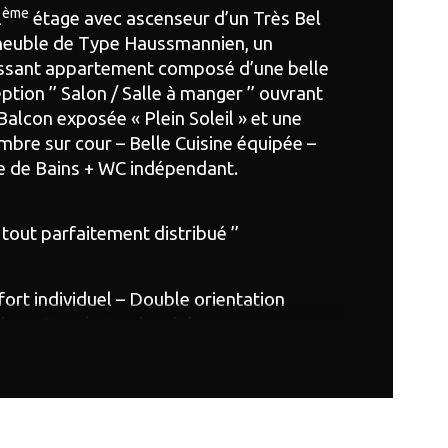
ème
2
 étage avec ascenseur d’un Très Bel 
age
euble de Type Haussmannien, un 
issant appartement composé d’une belle 
censeur
ption ’’ Salon / Salle à manger ’’ ouvrant 
Balcon exposée « Plein Soleil » et une 
de salle d'eau
bre sur cour – Belle Cuisine équipée – 
e de Bains + WC indépendant.
e tout parfaitement distribué ’’
ort individuel – Double orientation 
ire – Grande Luminosité
 de 6m² utilisable en sous-sol