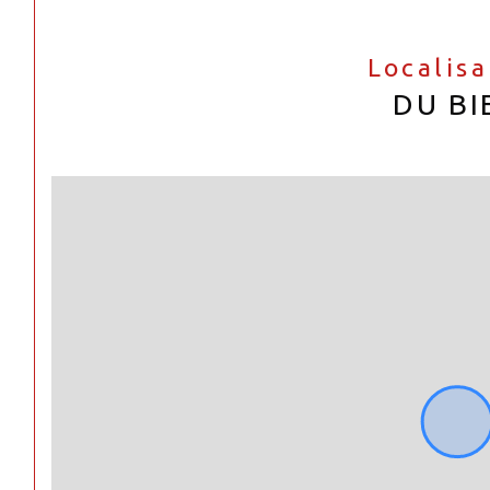
Localis
DU BI