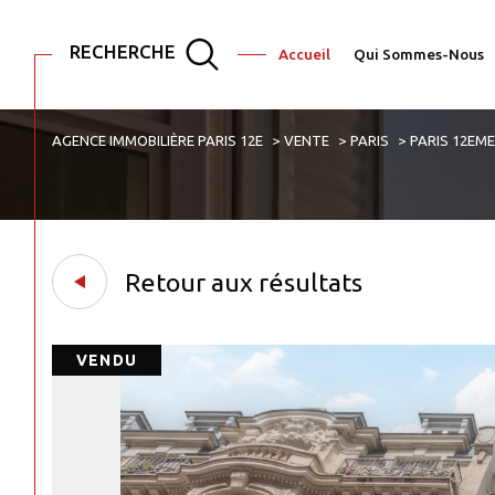
RECHERCHE
Accueil
Qui Sommes-Nous
AGENCE IMMOBILIÈRE PARIS 12E
VENTE
PARIS
PARIS 12EM
Acheter
Est
1
TYPE DE BIEN
de l'ancien
de l'immo pro
Appartement
75001 - Paris
Retour aux résultats
VENDU