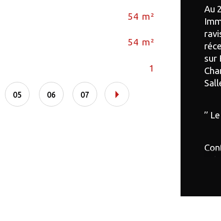
Au 
54 m²
Et
Imm
rav
54 m²
As
réce
sur 
1
Nb 
Cham
Sall
05
06
07
’’ L
Conf
sola
Cave