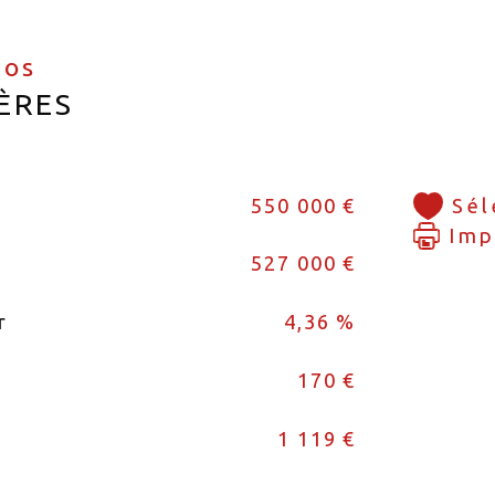
fos
ÈRES
550 000 €
Sél
Imp
527 000 €
r
4,36 %
170 €
1 119 €