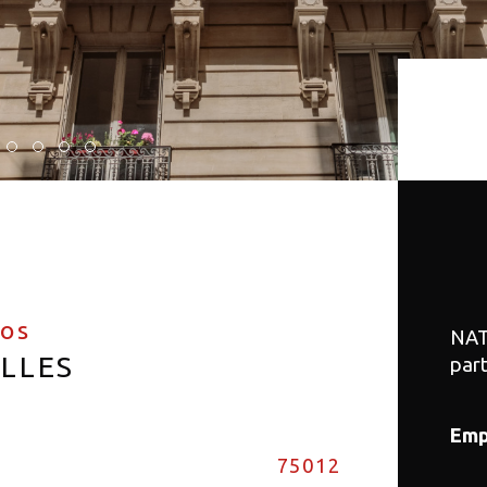
fos
NAT
ELLES
par
Emp
75012
Nom
Caractér