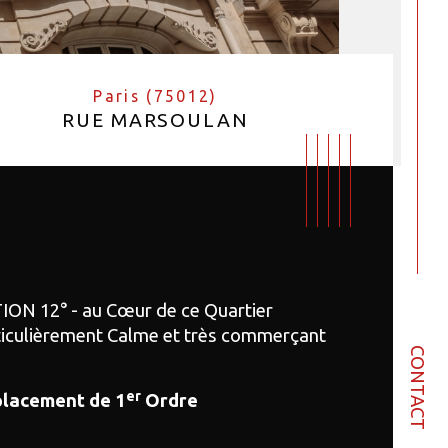
Paris (75012)
RUE MARSOULAN
ION 12° - au Cœur de ce Quartier 
ticulièrement Calme et très commerçant
CONTACT
er
lacement de 1
 Ordre
bre de pièces
istiques
Valeurs