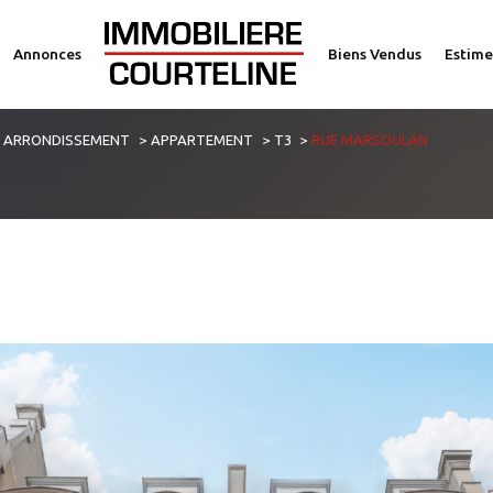
Annonces
Biens Vendus
Estime
voir les
4
annonces
E ARRONDISSEMENT
APPARTEMENT
T3
RUE MARSOULAN
imer
1
LOCALISATION
BUDGET
3 Pièces