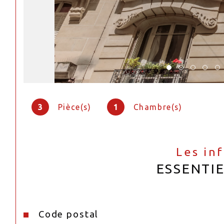
3
Pièce(s)
1
Chambre(s)
Les in
ESSENTI
Code postal
Caractéristiques
Valeurs