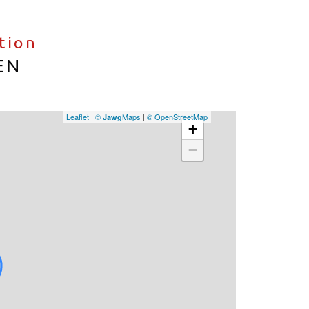
ation
EN
Leaflet
|
©
Maps
|
© OpenStreetMap
Jawg
+
−