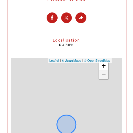
Localisation
DU BIEN
Leaflet
|
©
Maps
|
© OpenStreetMap
Jawg
+
−