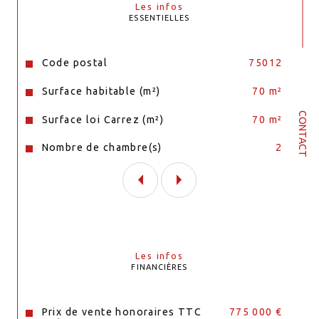
Les infos
Particulièrement EXCEPTIONNEL par son 
ESSENTIELLES
emplacement, sa distribution, sa vue, son calme 
et RAREMENT proposé à la vente dans notre 
Quartier.
Caractéristiques
Valeurs
Code postal
75012
Surface habitable (m²)
70 m²
CONTACT
Surface loi Carrez (m²)
70 m²
Nombre de chambre(s)
2
Les infos
FINANCIÈRES
Prix de vente honoraires TTC
775 000 €