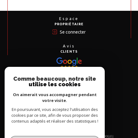
Espace
PROPRIÉTAIRE
Se connecter
Avis
CLIENTS
Comme beaucoup, notre site
Nous
utilise les cookies
ADHÉRONS
On aimerait vous accompagner pendant
votre visite.
En poursuivant, vous acceptez l'utilisation des
cookies par ce site, afin de vous proposer des
contenus adaptés et réaliser des statistiques !
© 2026 | TOUS DROITS RÉSERVÉS | TRADUCTION POWERED BY GOOGLE |