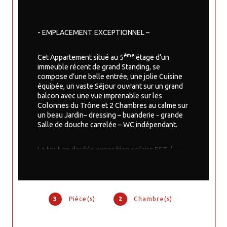
- EMPLACEMENT EXCEPTIONNEL –
ème
Cet Appartement situé au 5
 étage d’un 
immeuble récent de grand Standing, se 
compose d’une belle entrée, une jolie Cuisine 
équipée, un vaste Séjour ouvrant sur un grand 
balcon avec une vue imprenable sur les 
Colonnes du Trône et 2 Chambres au calme sur 
un beau Jardin– dressing – buanderie - grande 
Salle de douche carrelée – WC indépendant.
Le tout en double exposition solaire EST / 
OUEST.
Cave -
3
Pièce(s)
2
Chambre(s)
Box en sous-sol possible