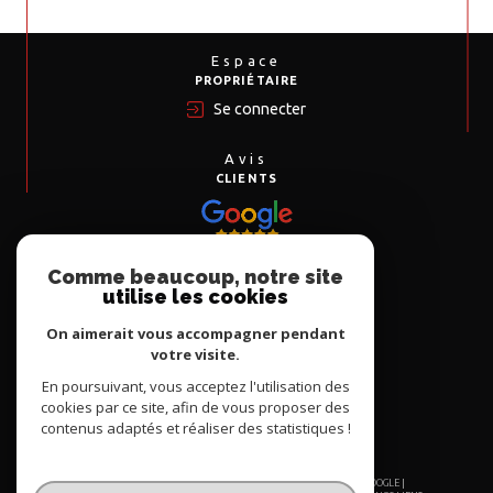
Espace
PROPRIÉTAIRE
Se connecter
Avis
CLIENTS
Comme beaucoup, notre site
Nous
utilise les cookies
ADHÉRONS
On aimerait vous accompagner pendant
votre visite.
En poursuivant, vous acceptez l'utilisation des
cookies par ce site, afin de vous proposer des
contenus adaptés et réaliser des statistiques !
© 2026 | TOUS DROITS RÉSERVÉS | TRADUCTION POWERED BY GOOGLE |