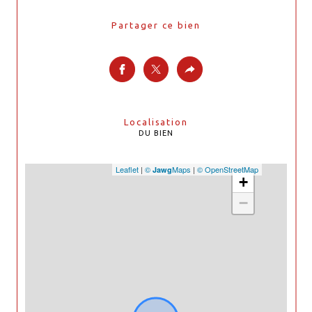
Partager ce bien
Localisation
DU BIEN
Leaflet
|
©
Maps
|
© OpenStreetMap
Jawg
+
−