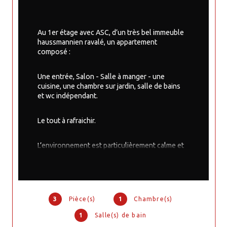
Au 1er étage avec ASC, d’un très bel immeuble 
haussmannien ravalé, un appartement 
composé :
Une entrée, Salon - Salle à manger - une 
cuisine, une chambre sur jardin, salle de bains 
et wc indépendant.
Le tout à rafraichir.
L’environnement est particulièrement calme et 
agréable - Le quartier est extremement bien 
achalandé en commerces de bouche
Cave en sous-sol.
3
Pièce(s)
1
Chambre(s)
1
Salle(s) de bain