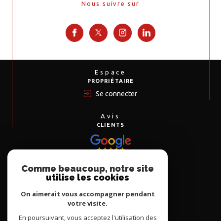
Nous suivre sur
Espace
PROPRIÉTAIRE
Se connecter
Avis
CLIENTS
Comme beaucoup, notre site
Nous
utilise les cookies
ADHÉRONS
On aimerait vous accompagner pendant
votre visite.
En poursuivant, vous acceptez l'utilisation des