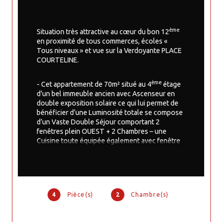
ème
Situation très attractive au cœur du bon 12
en proximité de tous commerces, écoles « 
Tous niveaux » et vue sur la Verdoyante PLACE 
COURTELINE.
ème
- Cet appartement de 70m² situé au 4
 étage 
d'un bel immeuble ancien avec Ascenseur en 
double exposition solaire ce qui lui permet de 
bénéficier d’une Luminosité totale se compose 
d’un Vaste Double Séjour comportant 2 
fenêtres plein OUEST + 2 Chambres – une 
Cuisine toute équipée également avec fenêtre 
– Salle de douche - WC indépendant, penderies.
- PARFAITE DISTRIBUTION – Chauffage 
individuel – Petites charges.
4
Pièce(s)
2
Chambre(s)