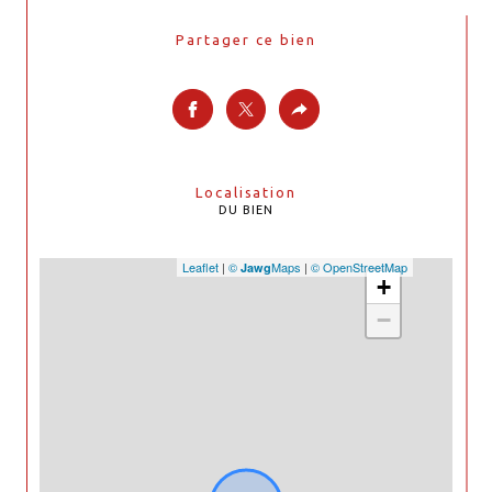
Partager ce bien
Localisation
DU BIEN
Leaflet
|
©
Maps
|
© OpenStreetMap
Jawg
+
−