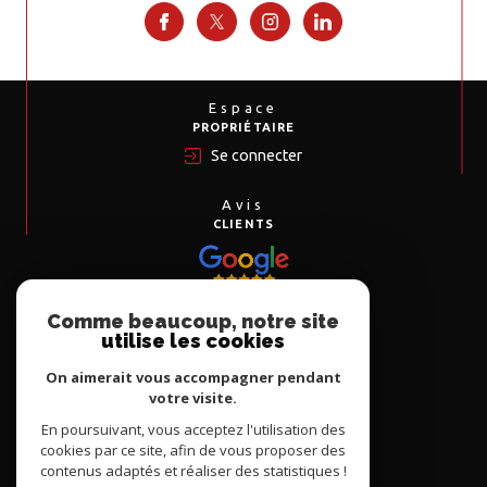
Espace
PROPRIÉTAIRE
Se connecter
Avis
CLIENTS
Comme beaucoup, notre site
Nous
utilise les cookies
ADHÉRONS
On aimerait vous accompagner pendant
votre visite.
En poursuivant, vous acceptez l'utilisation des
cookies par ce site, afin de vous proposer des
contenus adaptés et réaliser des statistiques !