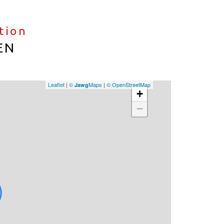
ation
EN
Leaflet
|
©
Maps
|
© OpenStreetMap
Jawg
+
−