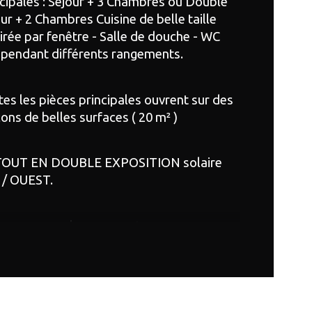
cipales : Séjour + 3 Chambres ou Double 
ur + 2 Chambres Cuisine de belle taille 
age
irée par fenêtre - Salle de douche - WC 
épendant différents rangements.
censeur
e
es les pièces principales ouvrent sur des 
ons de belles surfaces ( 20 m² )
TOUT EN DOUBLE EXPOSITION solaire 
 / OUEST.
 en sous-sol une cave et un 
lacement de parking inclus.