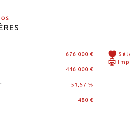
fos
ÈRES
676 000 €
Sél
Imp
446 000 €
r
51,57 %
480 €