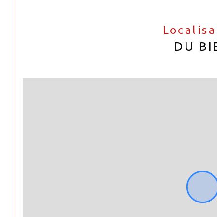
Localis
DU BI