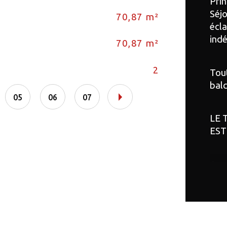
Prin
Séjo
70,87 m²
Et
écla
ind
70,87 m²
As
2
Vu
Tout
balc
05
06
07
LE 
EST
Avec
emp