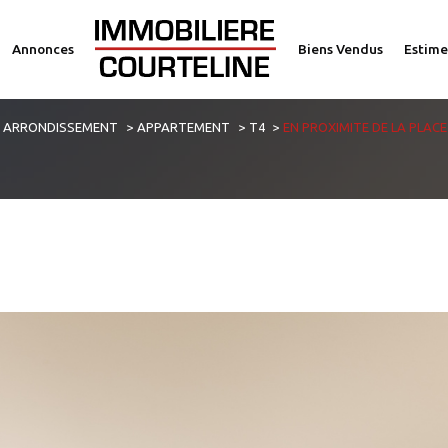
Annonces
Biens Vendus
Estime
voir les
2
annonces
E ARRONDISSEMENT
APPARTEMENT
T4
EN PROXIMITE DE LA PLACE
imer
1
LOCALISATION
BUDGET
4 Pièces