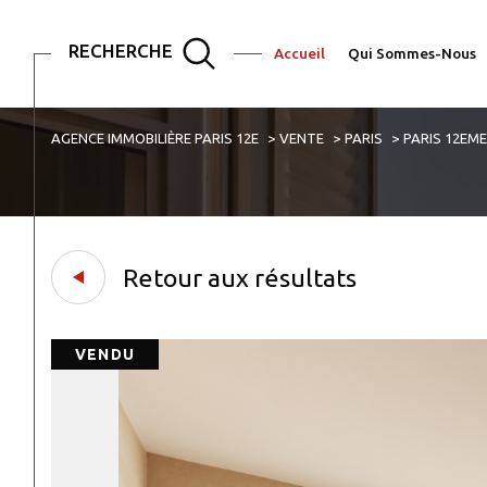
RECHERCHE
Accueil
Qui Sommes-Nous
AGENCE IMMOBILIÈRE PARIS 12E
VENTE
PARIS
PARIS 12EM
Acheter
Est
1
TYPE DE BIEN
de l'ancien
de l'immo pro
Appartement
75001 - Paris
Retour aux résultats
VENDU