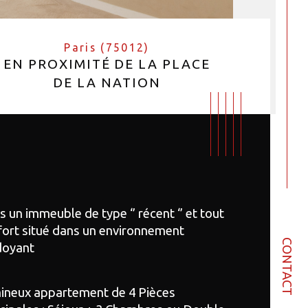
Paris (75012)
EN PROXIMITÉ DE LA PLACE
DE LA NATION
 un immeuble de type ‘’ récent ‘’ et tout 
ort situé dans un environnement 
CONTACT
doyant
ineux appartement de 4 Pièces 
bre de pièces
istiques
Valeurs