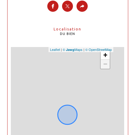
Localisation
DU BIEN
Leaflet
|
©
Maps
|
© OpenStreetMap
Jawg
+
−