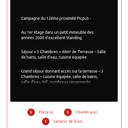
Campagne du 12ème proximité Picpus - 
Au 1er étage dans un petit immeuble des 
années 2000 d’excellent Standing.
Séjour + 3 Chambres + 60m² de Terrasse – Salle 
de bains, salle d’eau, cuisine équipée
Grand séjour donnant accès sur la terrasse – 3 
Chambres – cuisine équipée, salle de bains, 
salle d’eau, WC, nombreux rangements.
er
Cave et parking en 1
 sous-sol
5
Pièce(s)
3
Chambre(s)
1
Salle(s) de bain