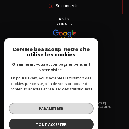
Se connecter
Avis
CLIENTS
Comme beaucoup, notre site
Nous
utilise les cookies
ADHÉRONS
On aimerait vous accompagner pendant
votre visite.
En poursuivant, vous acceptez l'utilisation des
cookies par ce site, afin de vous proposer des
contenus adaptés et réaliser des statistiques !
© 2026 | TOUS DROITS RÉSERVÉS | TRADUCTION POWERED BY GOOGLE |
NOS HONORAIRES
PLAN DU SITE
MENTIONS LÉGALES
ADMIN
NOS LIENS
PARAMÉTRER
POLITIQUE RGPD
COOKIES
TOUT ACCEPTER