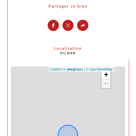
Partager ce bien
Localisation
DU BIEN
Leaflet
|
©
Maps
|
© OpenStreetMap
Jawg
+
−