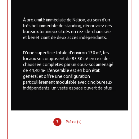
À proximité immédiate de Nation, au sein d’un 
très bel immeuble de standing, découvrez ces 
bureaux lumineux situés en rez-de-chaussée 
et bénéficiant de deux accès indépendants.
D’une superficie totale d’environ 130 m², les 
locaux se composent de 85,30 m² en rez-de-
chaussée complétés par un sous-sol aménagé 
de 44,40 m². L’ensemble est en bon état 
général et offre une configuration 
particulièrement modulable avec cinq bureaux 
indépendants, un vaste espace ouvert de plus 
de 32 m², une cuisine aménagée, un WC ainsi 
qu’une réserve en sous-sol.
Grâce à sa surface divisible et à ses deux accès 
indépendants, ce bien s’adapte parfaitement 
7
Pièce(s)
aux besoins d’une profession libérale, d’un 
cabinet médical, d’une société de services ou 
de toute activité tertiaire souhaitant bénéficier 