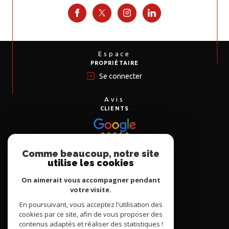
Espace
PROPRIÉTAIRE
Se connecter
Avis
CLIENTS
Comme beaucoup, notre site
Nous
utilise les cookies
ADHÉRONS
On aimerait vous accompagner pendant
votre visite.
En poursuivant, vous acceptez l'utilisation des
cookies par ce site, afin de vous proposer des
contenus adaptés et réaliser des statistiques !