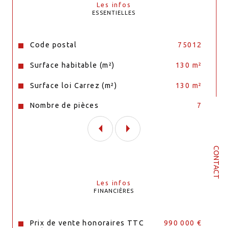
Les infos
d’un emplacement recherché à proximité 
ESSENTIELLES
immédiate des transports et des commerces.
Disponible immédiatement
Caractéristiques
Valeurs
Code postal
75012
Surface habitable (m²)
130 m²
Surface loi Carrez (m²)
130 m²
Nombre de pièces
7
CONTACT
Les infos
FINANCIÈRES
Prix de vente honoraires TTC
990 000 €