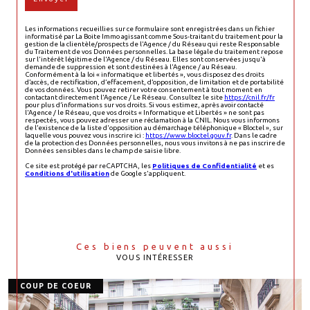
Les informations recueillies sur ce formulaire sont enregistrées dans un fichier
informatisé par La Boite Immo agissant comme Sous-traitant du traitement pour la
gestion de la clientèle/prospects de l'Agence / du Réseau qui reste Responsable
du Traitement de vos Données personnelles. La base légale du traitement repose
sur l'intérêt légitime de l'Agence / du Réseau. Elles sont conservées jusqu'à
demande de suppression et sont destinées à l'Agence / au Réseau.
Conformément à la loi « informatique et libertés », vous disposez des droits
d’accès, de rectification, d’effacement, d’opposition, de limitation et de portabilité
de vos données. Vous pouvez retirer votre consentement à tout moment en
contactant directement l’Agence / Le Réseau. Consultez le site
https://cnil.fr/fr
pour plus d’informations sur vos droits. Si vous estimez, après avoir contacté
l'Agence / le Réseau, que vos droits « Informatique et Libertés » ne sont pas
respectés, vous pouvez adresser une réclamation à la CNIL. Nous vous informons
de l’existence de la liste d'opposition au démarchage téléphonique « Bloctel », sur
laquelle vous pouvez vous inscrire ici :
https://www.bloctel.gouv.fr
. Dans le cadre
de la protection des Données personnelles, nous vous invitons à ne pas inscrire de
Données sensibles dans le champ de saisie libre.
Ce site est protégé par reCAPTCHA, les
Politiques de Confidentialité
et es
Conditions d'utilisation
de Google s'appliquent.
Ces biens peuvent aussi
VOUS INTÉRESSER
COUP DE COEUR