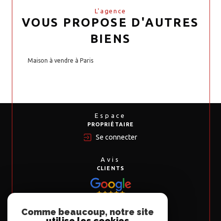
L'agence
VOUS PROPOSE D'AUTRES
BIENS
Maison à vendre à Paris
Espace
PROPRIÉTAIRE
Se connecter
Avis
CLIENTS
Comme beaucoup, notre site
Nous
utilise les cookies