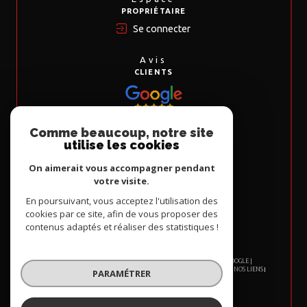
PROPRIÉTAIRE
Se connecter
Avis
CLIENTS
Comme beaucoup, notre site
Nous
utilise les cookies
ADHÉRONS
On aimerait vous accompagner pendant
votre visite.
En poursuivant, vous acceptez l'utilisation des
cookies par ce site, afin de vous proposer des
contenus adaptés et réaliser des statistiques !
© 2026 | TOUS DROITS RÉSERVÉS | TRADUCTION POWERED BY GOOGLE |
NOS HONORAIRES
PLAN DU SITE
MENTIONS LÉGALES
ADMIN
NOS LIENS
PARAMÉTRER
POLITIQUE RGPD
COOKIES