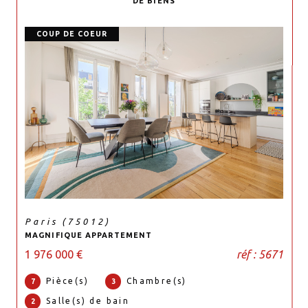
DE BIENS
COUP DE COEUR
Paris (75012)
MAGNIFIQUE APPARTEMENT
1 976 000 €
réf : 5671
Pièce(s)
Chambre(s)
7
3
Salle(s) de bain
2