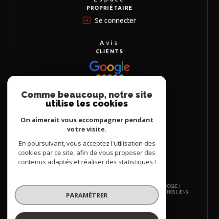
PROPRIÉTAIRE
Se connecter
Avis
CLIENTS
Comme beaucoup, notre site
Nous
utilise les cookies
ADHÉRONS
On aimerait vous accompagner pendant
votre visite.
En poursuivant, vous acceptez l'utilisation des
cookies par ce site, afin de vous proposer des
contenus adaptés et réaliser des statistiques !
© 2026 | TOUS DROITS RÉSERVÉS | TRADUCTION POWERED BY GOOGLE |
NOS HONORAIRES
PLAN DU SITE
MENTIONS LÉGALES
ADMIN
NOS LIENS
PARAMÉTRER
POLITIQUE RGPD
COOKIES