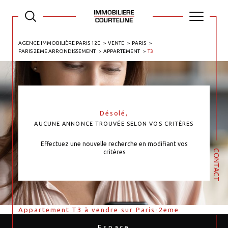
AGENCE IMMOBILIÈRE PARIS 12E
VENTE
PARIS
PARIS 2EME ARRONDISSEMENT
APPARTEMENT
T3
Désolé,
AUCUNE ANNONCE TROUVÉE SELON VOS CRITÈRES
Effectuez une nouvelle recherche en modifiant vos
CONTACT
critères
Appartement T3 à vendre sur Paris-2eme
Espace