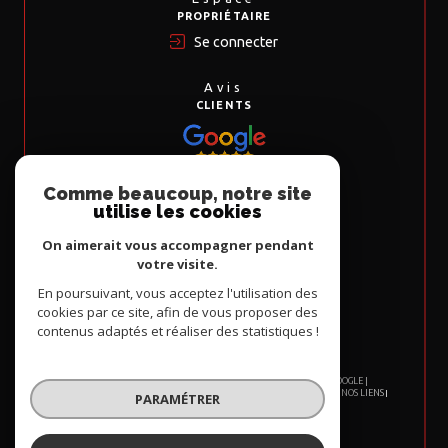
PROPRIÉTAIRE
Se connecter
Avis
CLIENTS
Comme beaucoup, notre site
Nous
utilise les cookies
ADHÉRONS
On aimerait vous accompagner pendant
votre visite.
En poursuivant, vous acceptez l'utilisation des
cookies par ce site, afin de vous proposer des
contenus adaptés et réaliser des statistiques !
© 2026 | TOUS DROITS RÉSERVÉS | TRADUCTION POWERED BY GOOGLE |
NOS HONORAIRES
PLAN DU SITE
MENTIONS LÉGALES
ADMIN
NOS LIENS
PARAMÉTRER
POLITIQUE RGPD
COOKIES