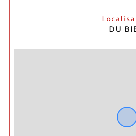
Localis
DU BI