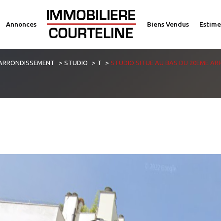
Annonces
Biens Vendus
Estime
voir les
0
annonces
 ARRONDISSEMENT
STUDIO
T
STUDIO SITUE AU BAS DU 20EME AR
imer
1
LOCALISATION
BUDGET