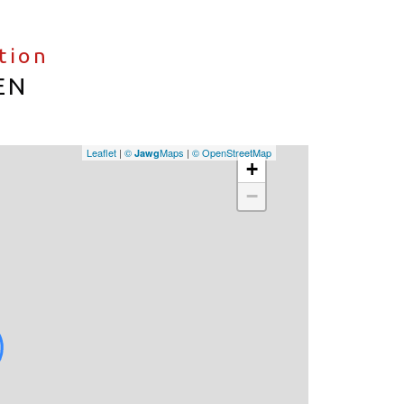
ation
EN
Leaflet
|
©
Maps
|
© OpenStreetMap
Jawg
+
−