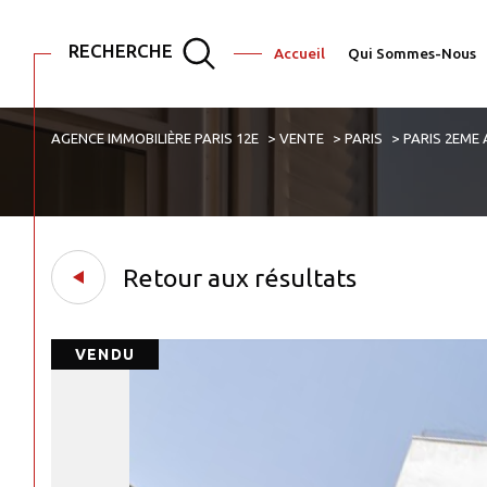
RECHERCHE
Accueil
Qui Sommes-Nous
AGENCE IMMOBILIÈRE PARIS 12E
VENTE
PARIS
PARIS 2EME
Acheter
Est
TYPE DE BIEN
de l'ancien
de l'immo pro
75001 - Paris
Retour aux résultats
VENDU