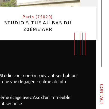
Paris (75020)
STUDIO SITUE AU BAS DU
20ÈME ARR
 Studio tout confort ouvrant sur balcon 
c une vue dégagée - calme absolu
CONTACT
5ème étage avec Asc d'un immeuble 
nt sécurisé 
e
istiques
Valeurs