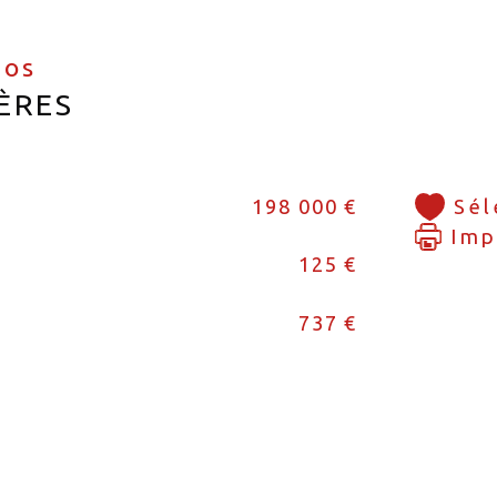
fos
ÈRES
198 000 €
Sél
Imp
125 €
737 €