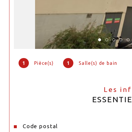
1
Pièce(s)
1
Salle(s) de bain
Les in
ESSENTI
Code postal
Caractéristiques
Valeurs