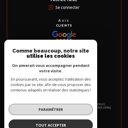
Se connecter
Avis
CLIENTS
Comme beaucoup, notre site
Nous
utilise les cookies
ADHÉRONS
On aimerait vous accompagner pendant
votre visite.
En poursuivant, vous acceptez l'utilisation des
cookies par ce site, afin de vous proposer des
contenus adaptés et réaliser des statistiques !
© 2026 | TOUS DROITS RÉSERVÉS | TRADUCTION POWERED BY GOOGLE |
NOS HONORAIRES
PLAN DU SITE
MENTIONS LÉGALES
ADMIN
NOS LIENS
PARAMÉTRER
POLITIQUE RGPD
COOKIES
TOUT ACCEPTER