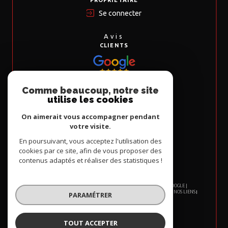
Se connecter
Avis
CLIENTS
Comme beaucoup, notre site
Nous
utilise les cookies
ADHÉRONS
On aimerait vous accompagner pendant
votre visite.
En poursuivant, vous acceptez l'utilisation des
cookies par ce site, afin de vous proposer des
contenus adaptés et réaliser des statistiques !
© 2026 | TOUS DROITS RÉSERVÉS | TRADUCTION POWERED BY GOOGLE |
NOS HONORAIRES
PLAN DU SITE
MENTIONS LÉGALES
ADMIN
NOS LIENS
PARAMÉTRER
POLITIQUE RGPD
COOKIES
TOUT ACCEPTER