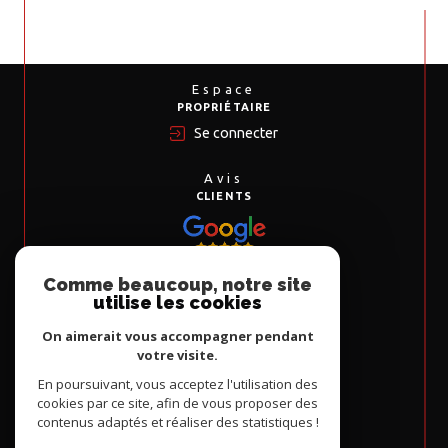
Espace
PROPRIÉTAIRE
Se connecter
Avis
CLIENTS
Comme beaucoup, notre site
Nous
utilise les cookies
ADHÉRONS
On aimerait vous accompagner pendant
votre visite.
En poursuivant, vous acceptez l'utilisation des
cookies par ce site, afin de vous proposer des
contenus adaptés et réaliser des statistiques !