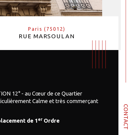
Paris (75012)
RUE MARSOULAN
ION 12° - au Cœur de ce Quartier 
ticulièrement Calme et très commerçant
CONTACT
er
lacement de 1
 Ordre
bre de pièces
istiques
Valeurs