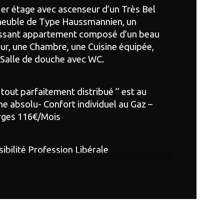
er étage avec ascenseur d’un Très Bel 
age
euble de Type Haussmannien, un 
issant appartement composé d’un beau 
de salle d'eau
ur, une Chambre, une Cuisine équipée, 
 Salle de douche avec WC.
sine
e tout parfaitement distribué ’’ est au 
e absolu- Confort individuel au Gaz – 
rges 116€/Mois
ibilité Profession Libérale
sous-sol une Cave