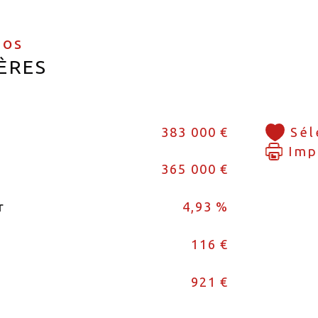
fos
ÈRES
383 000 €
Sél
Imp
365 000 €
r
4,93 %
116 €
921 €