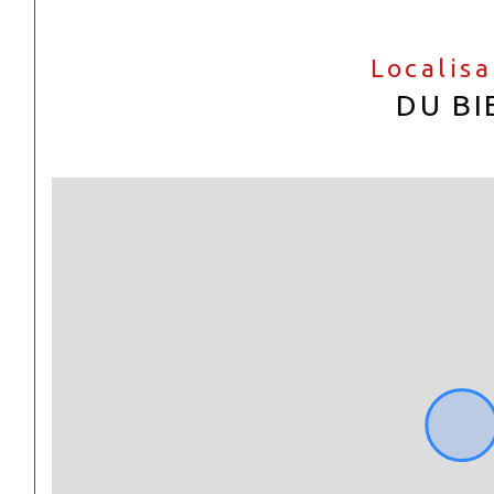
Localis
DU BI