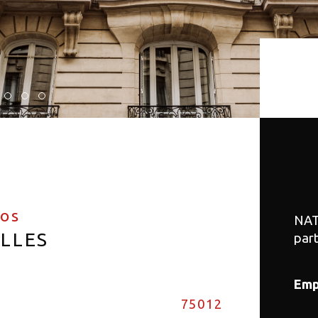
fos
NAT
ELLES
par
Emp
75012
Nom
Caractér