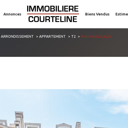
Annonces
Biens Vendus
Estime
voir les
4
annonces
E ARRONDISSEMENT
APPARTEMENT
T2
RUE MARSOULAN
imer
1
LOCALISATION
BUDGET
2 Pièces