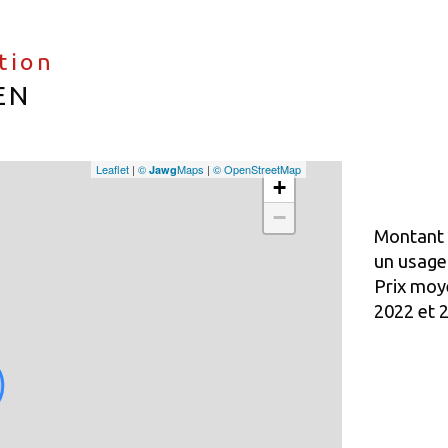
ation
EN
Leaflet
|
©
Maps
|
© OpenStreetMap
Jawg
+
−
Montant 
un usage 
Prix moy
2022 et 