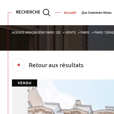
RECHERCHE
Accueil
Qui Sommes-Nous
AGENCE IMMOBILIÈRE PARIS 12E
VENTE
PARIS
PARIS 12EM
Acheter
Est
1
TYPE DE BIEN
de l'ancien
de l'immo pro
Appartement
75001 - Paris
Retour aux résultats
VENDU