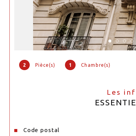
2
Pièce(s)
1
Chambre(s)
Les in
ESSENTI
Code postal
Caractéristiques
Valeurs