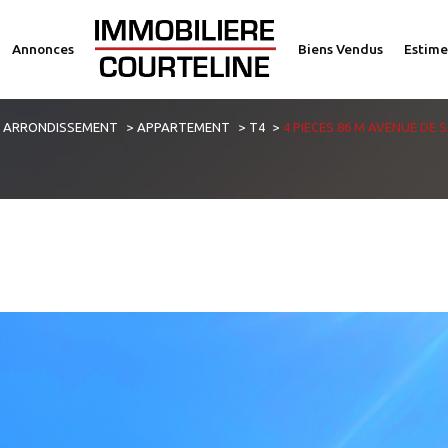
Annonces
Biens Vendus
Estime
voir les
2
annonces
E ARRONDISSEMENT
APPARTEMENT
T4
4 PIECES 86 M AVENUE DE
imer
1
LOCALISATION
BUDGET
4 Pièces