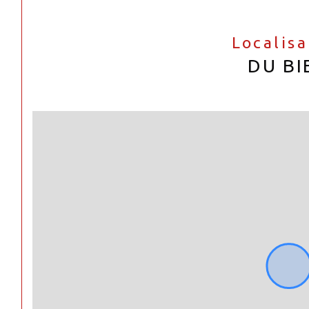
Localis
DU BI