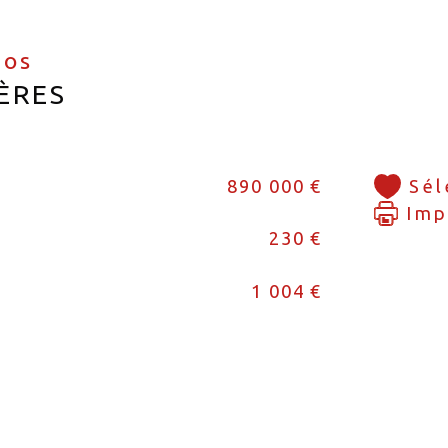
fos
ÈRES
890 000 €
Sél
Imp
230 €
1 004 €