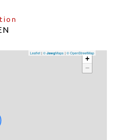
ation
EN
Leaflet
|
©
Maps
|
© OpenStreetMap
Jawg
+
−