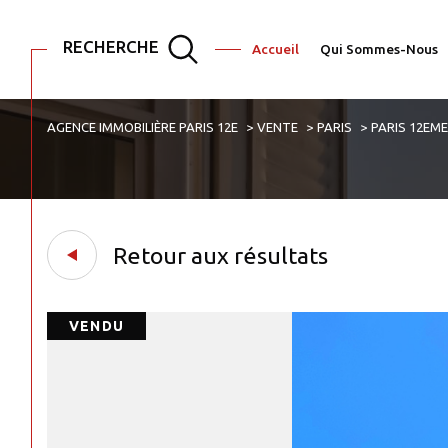
RECHERCHE
Accueil
Qui Sommes-Nous
AGENCE IMMOBILIÈRE PARIS 12E
VENTE
PARIS
PARIS 12EM
Acheter
Est
1
TYPE DE BIEN
de l'ancien
de l'immo pro
Appartement
75001 - Paris
Retour aux résultats
VENDU