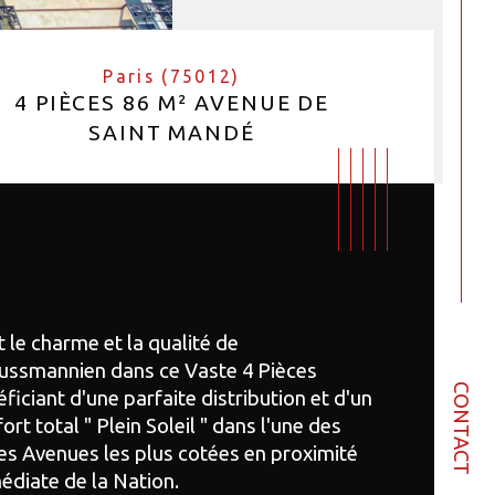
Paris (75012)
4 PIÈCES 86 M² AVENUE DE
SAINT MANDÉ
 le charme et la qualité de 
ussmannien dans ce Vaste 4 Pièces 
CONTACT
ficiant d'une parfaite distribution et d'un 
ort total " Plein Soleil " dans l'une des 
es Avenues les plus cotées en proximité 
bre de pièces
istiques
Valeurs
diate de la Nation.