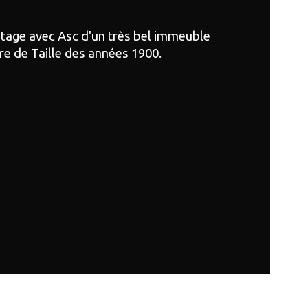
age
tage avec Asc d'un très bel immeuble 
re de Taille des années 1900.
censeur
e