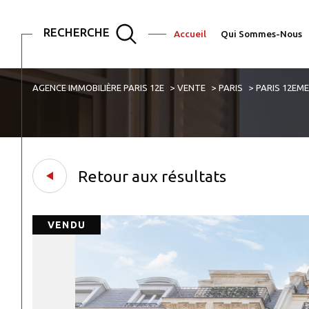
RECHERCHE
Accueil
Qui Sommes-Nous
AGENCE IMMOBILIÈRE PARIS 12E
VENTE
PARIS
PARIS 12EM
Acheter
Est
1
TYPE DE BIEN
de l'ancien
de l'immo pro
Appartement
75001 - Paris
Retour aux résultats
VENDU