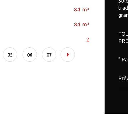
Sole
trad
84 m²
Et
gra
84 m²
As
TOU
2
Vu
PRÉ
05
06
07
" Pa
Prév