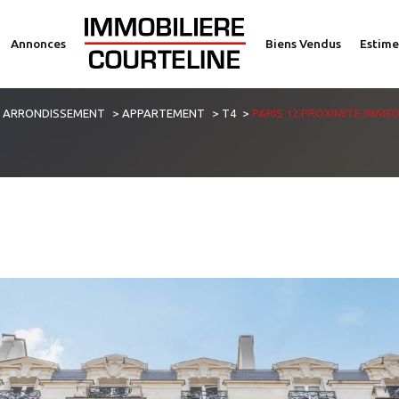
Annonces
Biens Vendus
Estime
voir les
2
annonces
E ARRONDISSEMENT
APPARTEMENT
T4
PARIS 12 PROXIMITE IMME
imer
1
LOCALISATION
BUDGET
4 Pièces