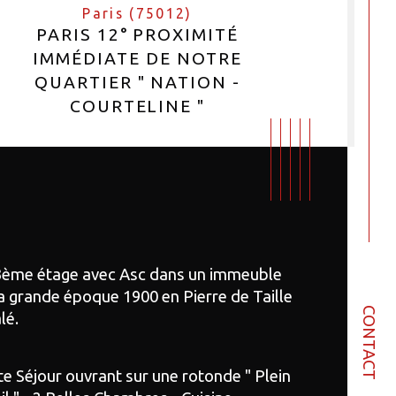
Paris (75012)
PARIS 12° PROXIMITÉ
IMMÉDIATE DE NOTRE
QUARTIER " NATION -
COURTELINE "
3ème étage avec Asc dans un immeuble 
a grande époque 1900 en Pierre de Taille 
CONTACT
lé.
e Séjour ouvrant sur une rotonde " Plein 
bre de pièces
istiques
Valeurs