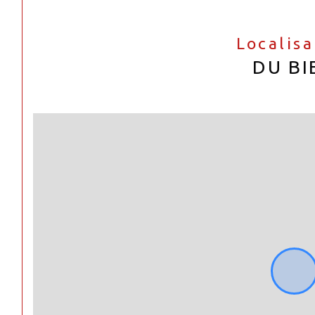
Localis
DU BI