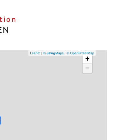
ation
EN
Leaflet
|
©
Maps
|
© OpenStreetMap
Jawg
+
−