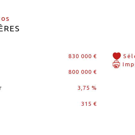
fos
ÈRES
830 000 €
Sél
Imp
800 000 €
r
3,75 %
315 €