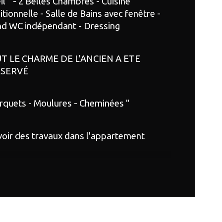
il " - 2 Belles Chambres - Cuisine 
itionnelle - Salle de Bains avec fenêtre - 
age
nd WC indépendant - Dressing
censeur
T LE CHARME DE L'ANCIEN A ETE 
e
SERVÉ
rquets - Moulures - Cheminées "
oir des travaux dans l'appartement