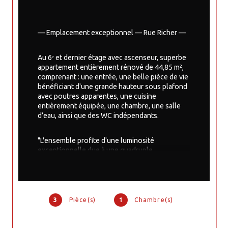
— Emplacement exceptionnel — Rue Richer —
Au 6ᵉ et dernier étage avec ascenseur, superbe 
appartement entièrement rénové de 44,85 m², 
comprenant : une entrée, une belle pièce de vie 
bénéficiant d'une grande hauteur sous plafond 
avec poutres apparentes, une cuisine 
entièrement équipée, une chambre, une salle 
d’eau, ainsi que des WC indépendants.
"L'ensemble profite d'une luminosité 
exceptionnelle due à une quadruple 
exposition, dans un silence parfait."
Une cave en sous-sol.
3
Pièce(s)
1
Chambre(s)
SURFACE au sol 47,50m².