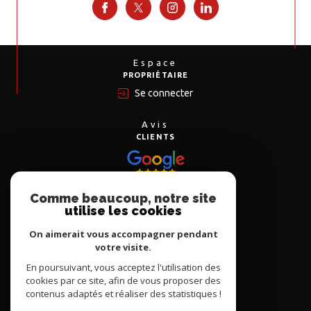
Espace
PROPRIÉTAIRE
Se connecter
Avis
CLIENTS
Comme beaucoup, notre site
Nous
utilise les cookies
ADHÉRONS
On aimerait vous accompagner pendant
votre visite.
En poursuivant, vous acceptez l'utilisation des
cookies par ce site, afin de vous proposer des
contenus adaptés et réaliser des statistiques !