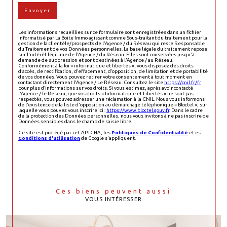
Envoyer
Les informations recueillies sur ce formulaire sont enregistrées dans un fichier
informatisé par La Boite Immo agissant comme Sous-traitant du traitement pour la
gestion de la clientèle/prospects de l'Agence / du Réseau qui reste Responsable
du Traitement de vos Données personnelles. La base légale du traitement repose
sur l'intérêt légitime de l'Agence / du Réseau. Elles sont conservées jusqu'à
demande de suppression et sont destinées à l'Agence / au Réseau.
Conformément à la loi « informatique et libertés », vous disposez des droits
d’accès, de rectification, d’effacement, d’opposition, de limitation et de portabilité
de vos données. Vous pouvez retirer votre consentement à tout moment en
contactant directement l’Agence / Le Réseau. Consultez le site
https://cnil.fr/fr
pour plus d’informations sur vos droits. Si vous estimez, après avoir contacté
l'Agence / le Réseau, que vos droits « Informatique et Libertés » ne sont pas
respectés, vous pouvez adresser une réclamation à la CNIL. Nous vous informons
de l’existence de la liste d'opposition au démarchage téléphonique « Bloctel », sur
laquelle vous pouvez vous inscrire ici :
https://www.bloctel.gouv.fr
. Dans le cadre
de la protection des Données personnelles, nous vous invitons à ne pas inscrire de
Données sensibles dans le champ de saisie libre.
Ce site est protégé par reCAPTCHA, les
Politiques de Confidentialité
et es
Conditions d'utilisation
de Google s'appliquent.
Ces biens peuvent aussi
VOUS INTÉRESSER