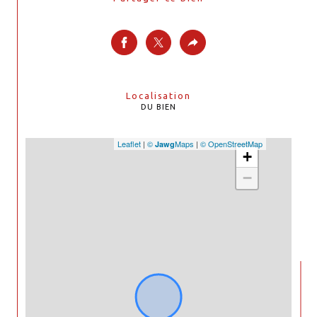
Localisation
DU BIEN
Leaflet
|
©
Maps
|
© OpenStreetMap
Jawg
+
−