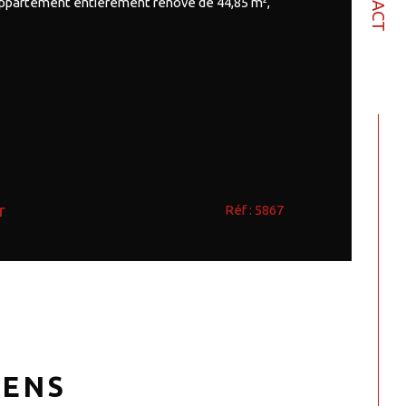
appartement entièrement rénové de 44,85 m²,
r
Réf : 5867
IENS