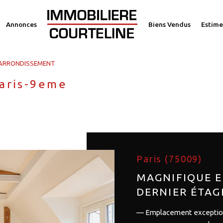
Annonces
Biens Vendus
Estime
voir les
1
annonces
 ARRONDISSEMENT
imer
Paris-9eme
1
LOCALISATION
BUDGET
Paris (75009)
MAGNIFIQUE 
DERNIER ÉTAG
— Emplacement exceptionn