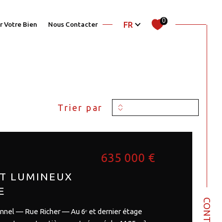
Langue
0
FR
r Votre Bien
Nous Contacter
filtrer
Trier par
Réinitialiser les filtres
635 000 €
ET LUMINEUX
E
CONTACT
el — Rue Richer — Au 6ᵉ et dernier étage