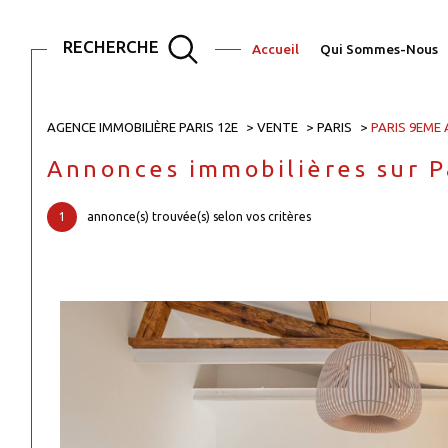
RECHERCHE
Accueil
Qui Sommes-Nous
AGENCE IMMOBILIÈRE PARIS 12E
VENTE
PARIS
PARIS 9EME
Acheter
Est
Annonces immobilières sur 
TYPE DE BIEN
de l'ancien
1
annonce(s) trouvée(s) selon vos critères
de l'immo pro
75001 - Paris