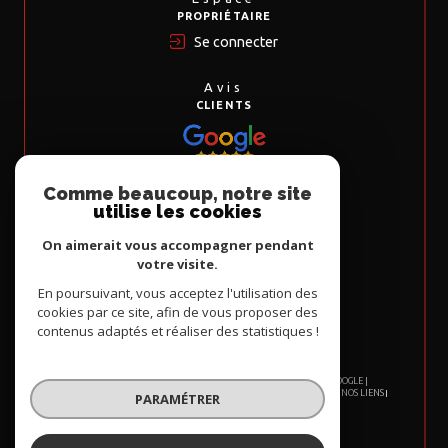
PROPRIÉTAIRE
Se connecter
Avis
CLIENTS
Comme beaucoup, notre site
Nous
utilise les cookies
ADHÉRONS
On aimerait vous accompagner pendant
votre visite.
En poursuivant, vous acceptez l'utilisation des
cookies par ce site, afin de vous proposer des
contenus adaptés et réaliser des statistiques !
© 2026 | TOUS DROITS RÉSERVÉS | TRADUCTION POWERED BY GOOGLE |
NOS HONORAIRES
PLAN DU SITE
MENTIONS LÉGALES
ADMIN
NOS LIENS
PARAMÉTRER
POLITIQUE RGPD
COOKIES