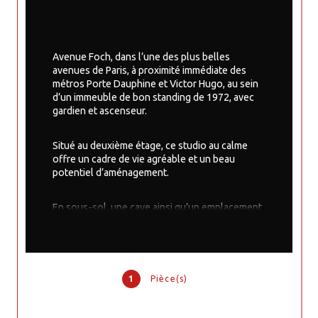
Avenue Foch, dans l’une des plus belles 
avenues de Paris, à proximité immédiate des 
métros Porte Dauphine et Victor Hugo, au sein 
d’un immeuble de bon standing de 1972, avec 
gardien et ascenseur.
Situé au deuxième étage, ce studio au calme 
offre un cadre de vie agréable et un beau 
potentiel d’aménagement.
En sous-sol, une cave ainsi qu’un emplacement 
de parking complètent ce bien.
Disponible immédiatement. Bien rare à la vente, 
avec un très fort potentiel.
1
Pièce(s)