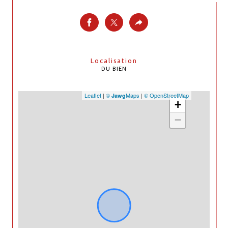
Localisation
DU BIEN
Leaflet
|
©
Maps
|
© OpenStreetMap
Jawg
+
−