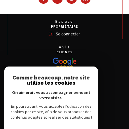
Espace
PROPRIÉTAIRE
Se connecter
Avis
CLIENTS
Comme beaucoup, notre site
Nous
utilise les cookies
ADHÉRONS
On aimerait vous accompagner pendant
votre visite.
En poursuivant, vous acceptez l'utilisation des
cookies par ce site, afin de vous proposer des
contenus adaptés et réaliser des statistiques !